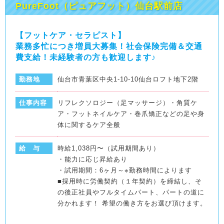
PureFoot（ピュアフット）仙台駅前店
【フットケア・セラピスト】
業務多忙につき増員大募集！社会保険完備＆交通
費支給！未経験者の方も歓迎します♪
勤務地
仙台市青葉区中央1-10-10仙台ロフト地下2階
仕事内容
リフレクソロジー（足マッサージ）・角質ケ
ア・フットネイルケア・巻爪矯正などの足や身
体に関するケア全般
給 与
時給1,038円〜（試用期間あり）
・能力に応じ昇給あり
・試用期間：6ヶ月～※勤務時間によります
■採用時に労働契約（１年契約）を締結し、そ
の後正社員やフルタイムパート、パートの道に
分かれます！ 希望の働き方をお選び頂けます。